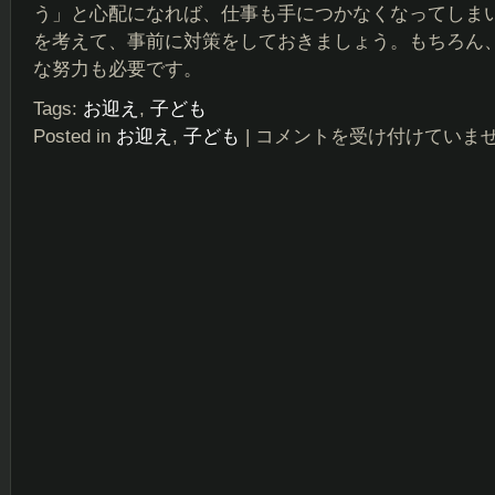
う」と心配になれば、仕事も手につかなくなってしま
を考えて、事前に対策をしておきましょう。もちろん
な努力も必要です。
Tags:
お迎え
,
子ども
Posted in
お迎え
,
子ども
|
子
コメントを受け付けていま
ど
も
の
お
迎
え
に
つ
い
て
は